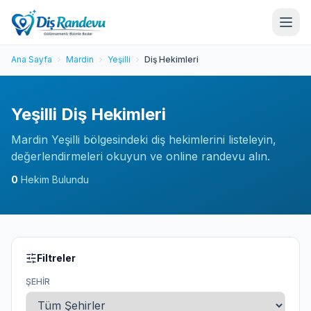
Ana Sayfa
Mardin
Yeşilli
Diş Hekimleri
Yeşilli Diş Hekimleri
Mardin Yeşilli bölgesindeki diş hekimlerini listeleyin,
değerlendirmeleri okuyun ve online randevu alın.
0
Hekim Bulundu
Filtreler
ŞEHIR