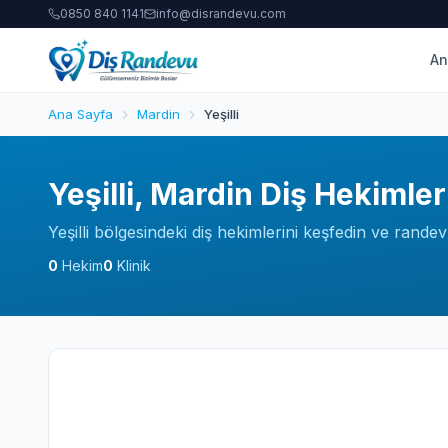
0850 840 1141
info@disrandevu.com
An
Ana Sayfa
Mardin
Yeşilli
Yeşilli, Mardin Diş Hekimler
Yeşilli bölgesindeki diş hekimlerini keşfedin ve randev
0
Hekim
0
Klinik