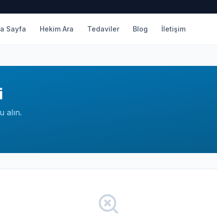
a Sayfa
Hekim Ara
Tedaviler
Blog
İletişim
i
u alın.