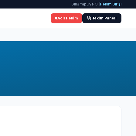
Giriş Yap
Üye Ol
|
Hekim Girişi
Acil Hekim
Hekim Paneli