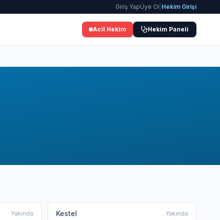
Giriş Yap
Üye Ol
|
Hekim Girişi
Acil Hekim
Hekim Paneli
Kestel
Yakında
Yakında