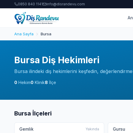
0850 840 1141
info@disrandevu.com
An
Ana Sayfa
Bursa
Bursa Diş Hekimleri
Bursa ilindeki diş hekimlerini keşfedin, değerlendirm
0
Hekim
0
Klinik
8
İlçe
Bursa İlçeleri
Gemlik
Gursu
Yakında