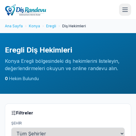
Ana Sayfa
Konya
Eregli
Diş Hekimleri
Eregli Diş Hekimleri
Konya Eregli bölgesindeki diş hekimlerini listeleyin,
değerlendirmeleri okuyun ve online randevu alın.
0
Hekim Bulundu
Filtreler
ŞEHIR