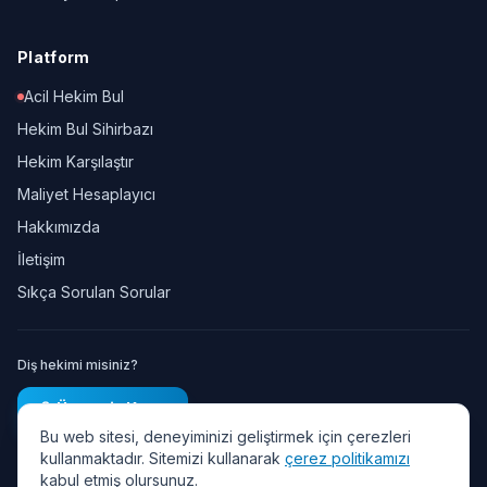
Platform
Acil Hekim Bul
Hekim Bul Sihirbazı
Hekim Karşılaştır
Maliyet Hesaplayıcı
Hakkımızda
İletişim
Sıkça Sorulan Sorular
Diş hekimi misiniz?
Ücretsiz Kayıt
Bu web sitesi, deneyiminizi geliştirmek için çerezleri
kullanmaktadır. Sitemizi kullanarak
çerez politikamızı
kabul etmiş olursunuz.