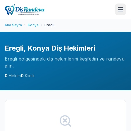
Ana Sayfa
Konya
Eregli
Eregli, Konya Diş Hekimleri
Eregli bölgesindeki diş hekimlerini keşfedin ve randevu
alın.
0
Hekim
0
Klinik