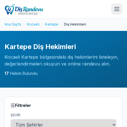
Ana Sayfa
Kocaeli
Kartepe
Diş Hekimleri
Kartepe Diş Hekimleri
Kocaeli Kartepe bölgesindeki diş hekimlerini listeleyin,
değerlendirmeleri okuyun ve online randevu alın.
17
Hekim Bulundu
Filtreler
ŞEHIR