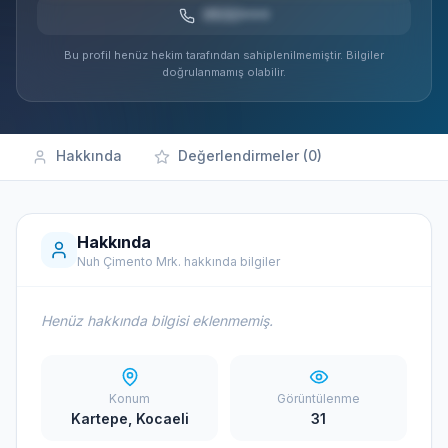
0532***
Bu profil henüz hekim tarafından sahiplenilmemiştir. Bilgiler
doğrulanmamış olabilir.
Hakkında
Değerlendirmeler (0)
Hakkında
Nuh Çimento Mrk. hakkında bilgiler
Henüz hakkında bilgisi eklenmemiş.
Konum
Görüntülenme
Kartepe, Kocaeli
31