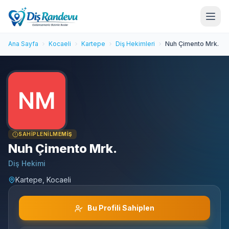
Ana Sayfa
Kocaeli
Kartepe
Diş Hekimleri
Nuh Çimento Mrk.
SAHIPLENILMEMIŞ
Nuh Çimento Mrk.
Diş Hekimi
Kartepe, Kocaeli
Bu Profili Sahiplen