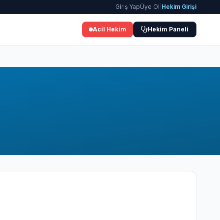
Giriş Yap
Üye Ol
|
Hekim Girişi
Acil Hekim
Hekim Paneli