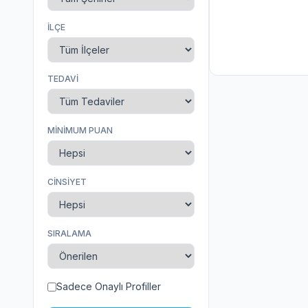
İLÇE
TEDAVI
MINIMUM PUAN
CINSIYET
SIRALAMA
Sadece Onaylı Profiller