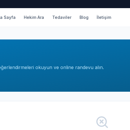
a Sayfa
Hekim Ara
Tedaviler
Blog
İletişim
değerlendirmeleri okuyun ve online randevu alın.