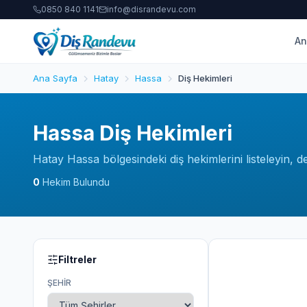
0850 840 1141
info@disrandevu.com
An
Ana Sayfa
Hatay
Hassa
Diş Hekimleri
Hassa Diş Hekimleri
Hatay Hassa bölgesindeki diş hekimlerini listeleyin, 
0
Hekim Bulundu
Filtreler
ŞEHIR