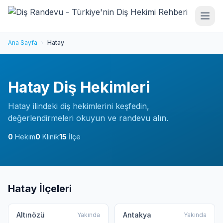
Ana Sayfa
Hatay
Hatay Diş Hekimleri
Hatay ilindeki diş hekimlerini keşfedin,
değerlendirmeleri okuyun ve randevu alın.
0
Hekim
0
Klinik
15
İlçe
Hatay İlçeleri
Altınözü
Antakya
Yakında
Yakında