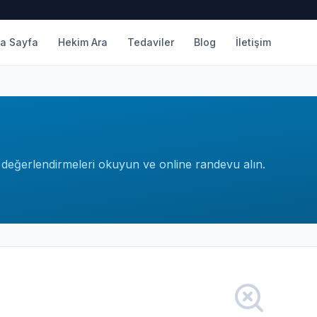
a Sayfa
Hekim Ara
Tedaviler
Blog
İletişim
n, değerlendirmeleri okuyun ve online randevu alın.