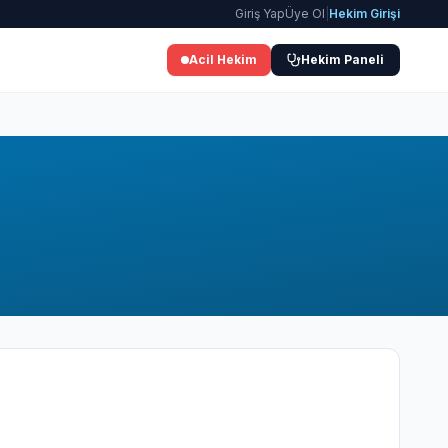
Giriş Yap
Üye Ol
|
Hekim Girişi
Acil Hekim
Hekim Paneli