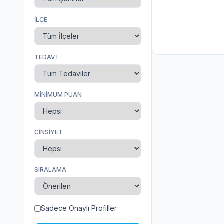
İLÇE
TEDAVI
MINIMUM PUAN
CINSIYET
SIRALAMA
Sadece Onaylı Profiller