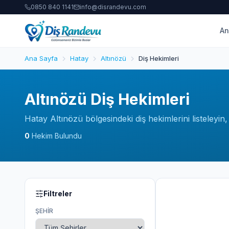
0850 840 1141
info@disrandevu.com
An
Ana Sayfa
Hatay
Altınözü
Diş Hekimleri
Altınözü Diş Hekimleri
Hatay Altınözü bölgesindeki diş hekimlerini listeleyi
0
Hekim Bulundu
Filtreler
ŞEHIR