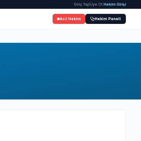
Giriş Yap
Üye Ol
|
Hekim Girişi
Acil Hekim
Hekim Paneli