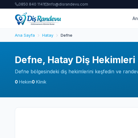
0850 840 1141
info@disrandevu.com
An
Ana Sayfa
Hatay
Defne
Defne, Hatay Diş Hekimleri
Defne bölgesindeki diş hekimlerini keşfedin ve randev
0
Hekim
0
Klinik