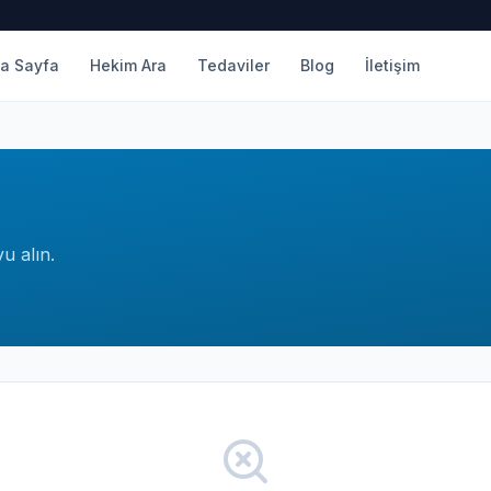
a Sayfa
Hekim Ara
Tedaviler
Blog
İletişim
u alın.