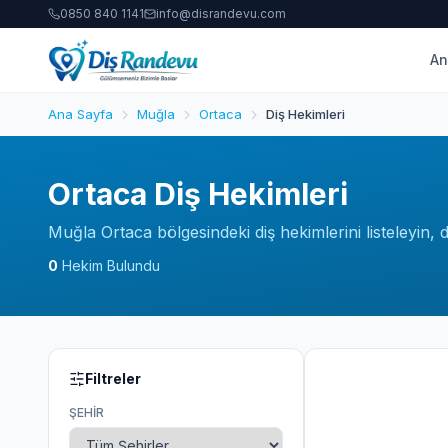
0850 840 1141
info@disrandevu.com
An
Ana Sayfa
Muğla
Ortaca
Diş Hekimleri
Ortaca Diş Hekimleri
Muğla Ortaca bölgesindeki diş hekimlerini listeleyin,
0
Hekim Bulundu
Filtreler
ŞEHIR