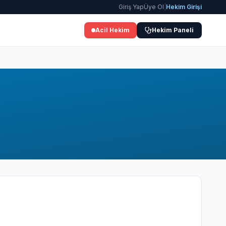
Giriş Yap
Üye Ol
|
Hekim Girişi
Acil Hekim
Hekim Paneli