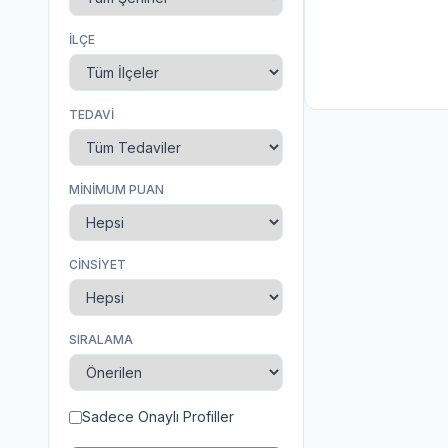
İLÇE
TEDAVI
MINIMUM PUAN
CINSIYET
SIRALAMA
Sadece Onaylı Profiller