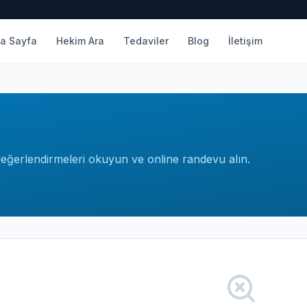
a Sayfa
Hekim Ara
Tedaviler
Blog
İletişim
 değerlendirmeleri okuyun ve online randevu alın.