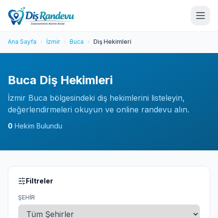
Ana Sayfa
İzmir
Buca
Diş Hekimleri
Buca Diş Hekimleri
İzmir Buca bölgesindeki diş hekimlerini listeleyin,
değerlendirmeleri okuyun ve online randevu alın.
0
Hekim Bulundu
Filtreler
ŞEHIR