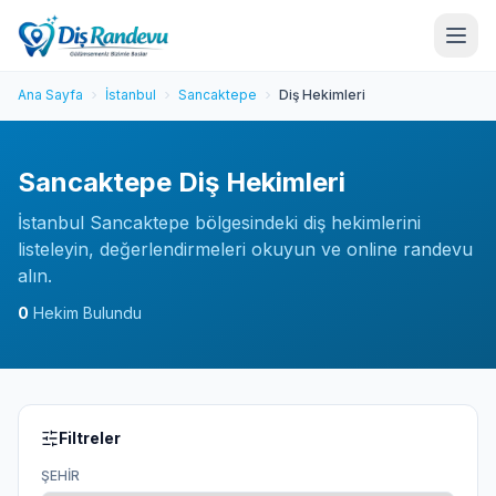
Ana Sayfa
İstanbul
Sancaktepe
Diş Hekimleri
Sancaktepe Diş Hekimleri
İstanbul Sancaktepe bölgesindeki diş hekimlerini
listeleyin, değerlendirmeleri okuyun ve online randevu
alın.
0
Hekim Bulundu
Filtreler
ŞEHIR