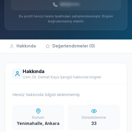
0532***
Bu profil henüz hekim tarafından sahiplenilmemiştir. Bilgiler
doğrulanmamış olabilir.
Hakkında
Değerlendirmeler (0)
Hakkında
Uzm. Dt. Demet Kaya Şengül hakkında bilgiler
Henüz hakkında bilgisi eklenmemiş.
Konum
Görüntülenme
Yenimahalle, Ankara
33