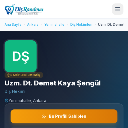
Ana Sayfa
Ankara
Yenimahalle
Diş Hekimleri
Uzm. Dt. Demet K
SAHIPLENILMEMIŞ
Uzm. Dt. Demet Kaya Şengül
Diş Hekimi
Yenimahalle, Ankara
Bu Profili Sahiplen