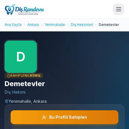
Ana Sayfa
Ankara
Yenimahalle
Diş Hekimleri
Demetevler
SAHIPLENILMEMIŞ
Demetevler
Diş Hekimi
Yenimahalle, Ankara
Bu Profili Sahiplen