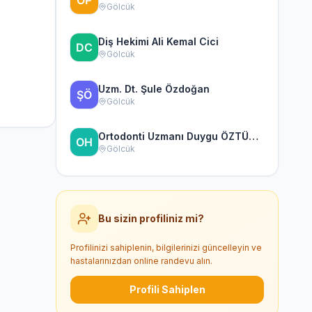
Gölcük
Diş Hekimi Ali Kemal Cici
Gölcük
Uzm. Dt. Şule Özdoğan
Gölcük
Ortodonti Uzmanı Duygu ÖZTÜRK, Uzman Diş Hekimi
Gölcük
Bu sizin profiliniz mi?
Profilinizi sahiplenin, bilgilerinizi güncelleyin ve
hastalarınızdan online randevu alın.
Profili Sahiplen