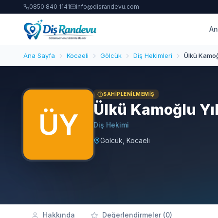
0850 840 1141
info@disrandevu.com
An
Ana Sayfa
Kocaeli
Gölcük
Diş Hekimleri
Ülkü Kamoğl
SAHIPLENILMEMIŞ
Ülkü Kamoğlu Yıl
Diş Hekimi
Gölcük, Kocaeli
Hakkında
Değerlendirmeler (0)