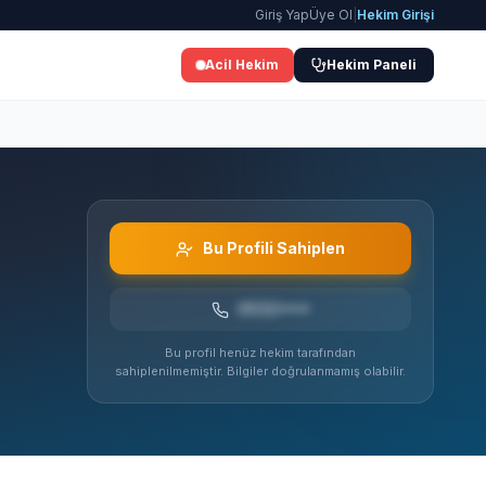
Giriş Yap
Üye Ol
|
Hekim Girişi
Acil Hekim
Hekim Paneli
Bu Profili Sahiplen
0532***
Bu profil henüz hekim tarafından
sahiplenilmemiştir. Bilgiler doğrulanmamış olabilir.