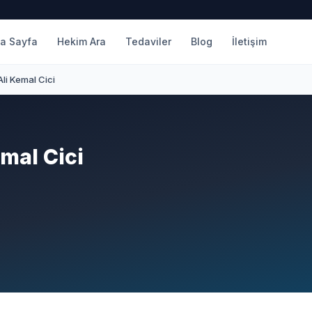
a Sayfa
Hekim Ara
Tedaviler
Blog
İletişim
Ali Kemal Cici
mal Cici