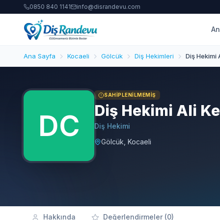
0850 840 1141
info@disrandevu.com
An
Ana Sayfa
Kocaeli
Gölcük
Diş Hekimleri
Diş Hekimi 
SAHIPLENILMEMIŞ
Diş Hekimi Ali Ke
Diş Hekimi
Gölcük, Kocaeli
Hakkında
Değerlendirmeler (0)