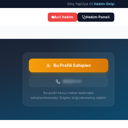
Giriş Yap
Üye Ol
|
Hekim Girişi
Acil Hekim
Hekim Paneli
Bu Profili Sahiplen
0532***
Bu profil henüz hekim tarafından
sahiplenilmemiştir. Bilgiler doğrulanmamış olabilir.