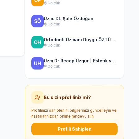
Gölcük
Uzm. Dt. Şule Özdoğan
Gölcük
Ortodonti Uzmanı Duygu ÖZTÜRK, Uzman Diş Hekimi
Gölcük
Uzm Dr Recep Uzgur | Estetik ve Implant Diş Hekimi
Gölcük
Bu sizin profiliniz mi?
Profilinizi sahiplenin, bilgilerinizi güncelleyin ve
hastalarınızdan online randevu alın.
Profili Sahiplen