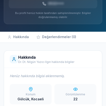
0532***
Bu profil henüz hekim tarafından sahiplenilmemiştir. Bilgiler
doğrulanmamış olabilir.
Hakkında
Değerlendirmeler (0)
Hakkında
Dr. Dt. Nilgün Yazıcı Ilgın hakkında bilgiler
Henüz hakkında bilgisi eklenmemiş.
Konum
Görüntülenme
Gölcük, Kocaeli
22