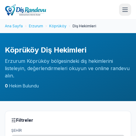
Ana Sayfa
Erzurum
Köprüköy
Diş Hekimleri
Köprüköy Diş Hekimleri
Erzurum Köprüköy bölgesindeki diş hekimlerini
listeleyin, değerlendirmeleri okuyun ve online randevu
alın.
0
Hekim Bulundu
Filtreler
ŞEHIR