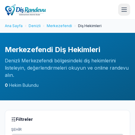
Ana Sayfa
Denizli
Merkezefendi
Diş Hekimleri
Merkezefendi Diş Hekimleri
Denizli Merkezefendi bölgesindeki diş hekimlerini
listeleyin, değerlendirmeleri okuyun ve online randevu
alın.
0
Hekim Bulundu
Filtreler
ŞEHIR