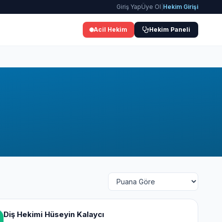
Giriş Yap
Üye Ol
|
Hekim Girişi
Acil Hekim
Hekim Paneli
Diş Hekimi Hüseyin Kalaycı