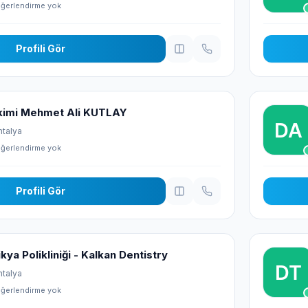
ğerlendirme yok
Profili Gör
kimi Mehmet Ali KUTLAY
ntalya
ğerlendirme yok
Profili Gör
kya Polikliniği - Kalkan Dentistry
ntalya
ğerlendirme yok