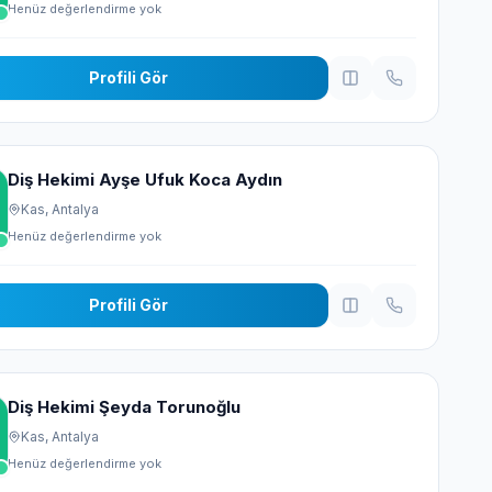
Henüz değerlendirme yok
Profili Gör
Diş Hekimi Ayşe Ufuk Koca Aydın
Kas, Antalya
Henüz değerlendirme yok
Profili Gör
Diş Hekimi Şeyda Torunoğlu
Kas, Antalya
Henüz değerlendirme yok