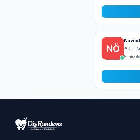
Nuviad
Kas, A
Henüz de