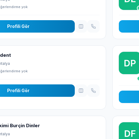
ğerlendirme yok
Profili Gör
ndent
ntalya
ğerlendirme yok
Profili Gör
kimi Burçin Dinler
ntalya