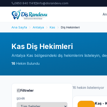
0850 840 1141
info@disrandevu.com
An
Ana Sayfa
Antalya
Kas
Diş Hekimleri
Kas Diş Hekimleri
Antalya Kas bölgesindeki diş hekimlerini listeleyin, 
16
Hekim Bulundu
16 hekim listeleniyor
Sıralama
Filtreler
ŞEHIR
Kaş - K