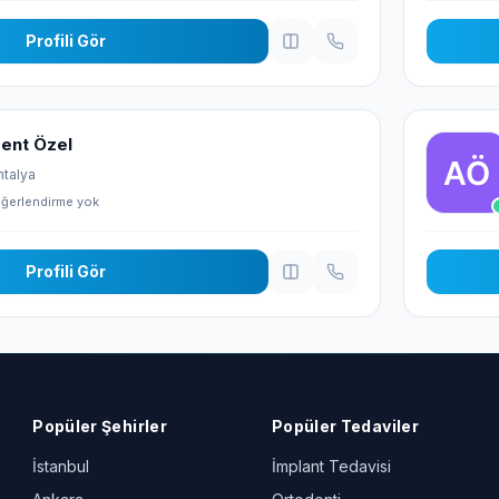
Profili Gör
ent Özel
ntalya
ğerlendirme yok
Profili Gör
Popüler Şehirler
Popüler Tedaviler
İstanbul
İmplant Tedavisi