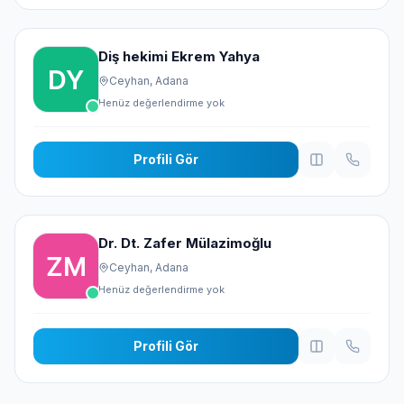
Diş hekimi Ekrem Yahya
Ceyhan, Adana
Henüz değerlendirme yok
Profili Gör
Dr. Dt. Zafer Mülazimoğlu
Ceyhan, Adana
Henüz değerlendirme yok
Profili Gör