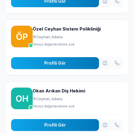
Profili Gör
Özel Ceyhan Sistem Polikliniği
Ceyhan, Adana
Henüz değerlendirme yok
Profili Gör
Okan Arıkan Diş Hekimi
Ceyhan, Adana
Henüz değerlendirme yok
Profili Gör