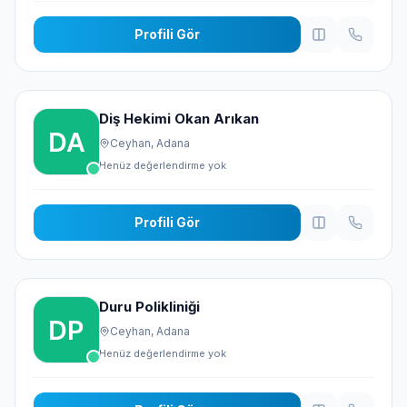
Profili Gör
Diş Hekimi Okan Arıkan
Ceyhan, Adana
Henüz değerlendirme yok
Profili Gör
Duru Polikliniği
Ceyhan, Adana
Henüz değerlendirme yok