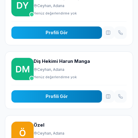
Ceyhan, Adana
Henüz değerlendirme yok
Profili Gör
Diş Hekimi Harun Manga
Ceyhan, Adana
Henüz değerlendirme yok
Profili Gör
Özel
Ceyhan, Adana