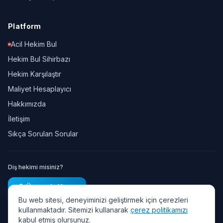
Platform
Acil Hekim Bul
Hekim Bul Sihirbazı
Hekim Karşılaştır
Maliyet Hesaplayıcı
Hakkımızda
İletişim
Sıkça Sorulan Sorular
Diş hekimi misiniz?
Ücretsiz Kayıt
Bu web sitesi, deneyiminizi geliştirmek için çerezleri
kullanmaktadır. Sitemizi kullanarak
çerez politikamızı
kabul etmiş olursunuz.