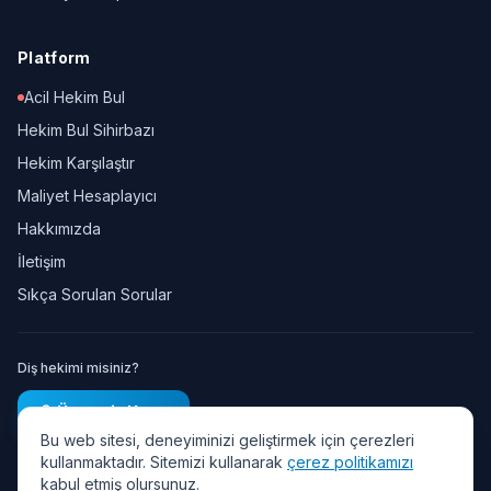
Platform
Acil Hekim Bul
Hekim Bul Sihirbazı
Hekim Karşılaştır
Maliyet Hesaplayıcı
Hakkımızda
İletişim
Sıkça Sorulan Sorular
Diş hekimi misiniz?
Ücretsiz Kayıt
Bu web sitesi, deneyiminizi geliştirmek için çerezleri
kullanmaktadır. Sitemizi kullanarak
çerez politikamızı
kabul etmiş olursunuz.