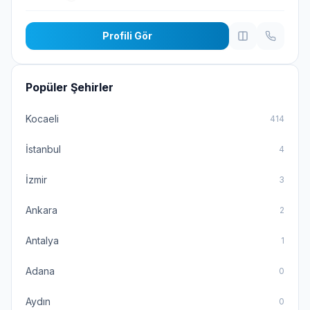
Profili Gör
Popüler Şehirler
Kocaeli
414
İstanbul
4
İzmir
3
Ankara
2
Antalya
1
Adana
0
Aydın
0