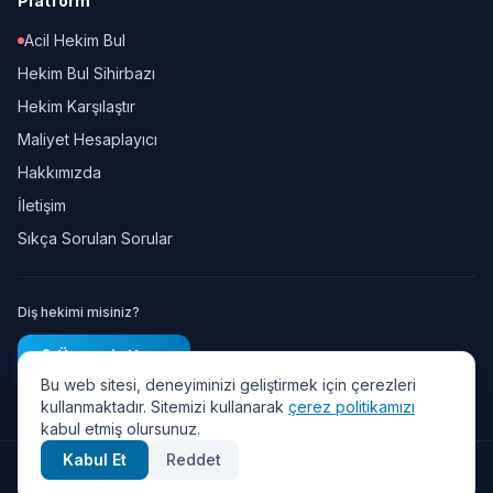
Platform
Acil Hekim Bul
Hekim Bul Sihirbazı
Hekim Karşılaştır
Maliyet Hesaplayıcı
Hakkımızda
İletişim
Sıkça Sorulan Sorular
Diş hekimi misiniz?
Ücretsiz Kayıt
Bu web sitesi, deneyiminizi geliştirmek için çerezleri
kullanmaktadır. Sitemizi kullanarak
çerez politikamızı
kabul etmiş olursunuz.
Kabul Et
Reddet
© 2026 Diş Randevu — Tüm hakları saklıdır.
Gizlilik Politikası
·
KVKK
·
Kullanım Şartları
·
Çerez Politikası