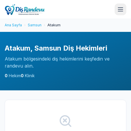
Ana Sayfa
Samsun
Atakum
Atakum, Samsun Diş Hekimleri
Atakum bölgesindeki diş hekimlerini keşfedin ve
randevu alın.
0
Hekim
0
Klinik