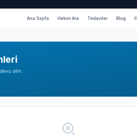
Ana Sayfa
Hekim Ara
Tedaviler
Blog
İ
leri
devu alın.