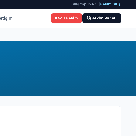
Giriş Yap
Üye Ol
|
Hekim Girişi
letişim
Acil Hekim
Hekim Paneli