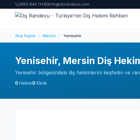
0850 840 1141
info@disrandevu.com
Ana Sayfa
Mersin
Yenisehir
Yenisehir, Mersin Diş Hekim
Yenisehir bölgesindeki diş hekimlerini keşfedin ve ran
0
Hekim
0
Klinik