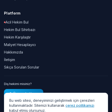
Platform
Acil Hekim Bul
Hekim Bul Sihirbazı
Hekim Karşılaştır
Maliyet Hesaplayıcı
Hakkımızda
İletişim
Sıkça Sorulan Sorular
Diş hekimi misiniz?
Ücretsiz Kayıt
Bu web sitesi, deneyiminizi geliştirmek için çerezleri
kullanmaktadır. Sitemizi kullanarak
çerez politikamızı
kabul etmiş olursunuz.