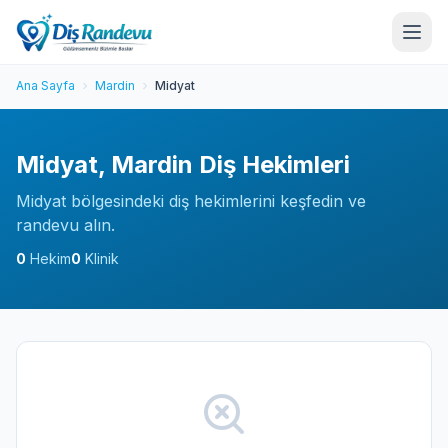
Ana Sayfa
Mardin
Midyat
Midyat, Mardin Diş Hekimleri
Midyat bölgesindeki diş hekimlerini keşfedin ve
randevu alın.
0
Hekim
0
Klinik