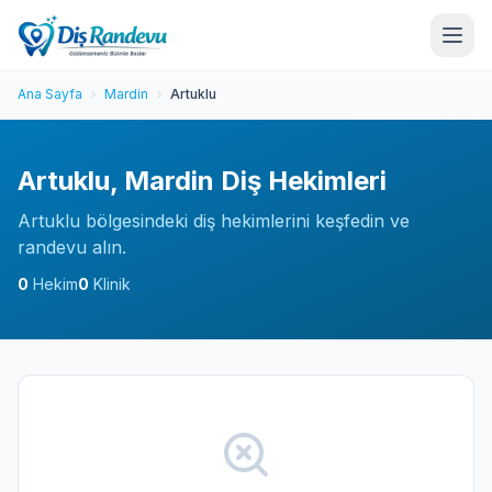
Ana Sayfa
Mardin
Artuklu
Artuklu, Mardin Diş Hekimleri
Artuklu bölgesindeki diş hekimlerini keşfedin ve
randevu alın.
0
Hekim
0
Klinik