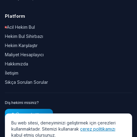
Platform
Acil Hekim Bul
Hekim Bul Sihirbazı
Hekim Karşılaştır
Maliyet Hesaplayıcı
Hakkımızda
İletişim
Sıkça Sorulan Sorular
Diş hekimi misiniz?
Ücretsiz Kayıt
Bu web sitesi, deneyiminizi geliştirmek için çerezleri
kullanmaktadır. Sitemizi kullanarak
çerez politikamızı
kabul etmiş olursunuz.