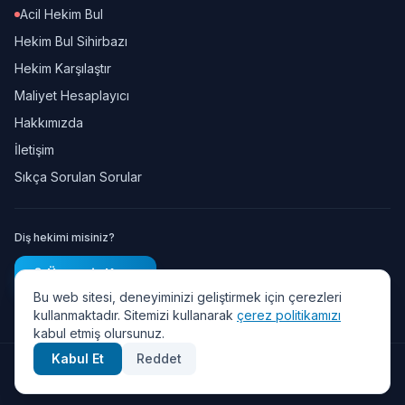
Acil Hekim Bul
Hekim Bul Sihirbazı
Hekim Karşılaştır
Maliyet Hesaplayıcı
Hakkımızda
İletişim
Sıkça Sorulan Sorular
Diş hekimi misiniz?
Ücretsiz Kayıt
Bu web sitesi, deneyiminizi geliştirmek için çerezleri
kullanmaktadır. Sitemizi kullanarak
çerez politikamızı
kabul etmiş olursunuz.
Kabul Et
Reddet
© 2026 Diş Randevu — Tüm hakları saklıdır.
Gizlilik Politikası
·
KVKK
·
Kullanım Şartları
·
Çerez Politikası