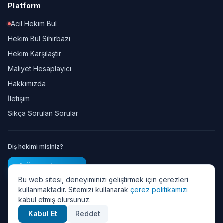
Platform
Acil Hekim Bul
Hekim Bul Sihirbazı
Hekim Karşılaştır
Maliyet Hesaplayıcı
Hakkımızda
İletişim
Sıkça Sorulan Sorular
Diş hekimi misiniz?
Ücretsiz Kayıt
Bu web sitesi, deneyiminizi geliştirmek için çerezleri
kullanmaktadır. Sitemizi kullanarak
çerez politikamızı
kabul etmiş olursunuz.
Kabul Et
Reddet
© 2026 Diş Randevu — Tüm hakları saklıdır.