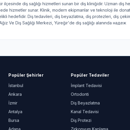
ilçesinde diş sağlığı hizmetleri sunan bir diş kliniğidir. Uzman diş he
zede hizmetler sunar. Klinik, modern ekipmanlar ve teknoloji ile donatıl
ikli hedefidir. Diş tedavileri, diş beyazlatma, diş protezleri, diş çeki
ğiz Ve Diş Sağliği Merkezi, Yüreğir'de diş sağlığı alanında надеж
Popüler Şehirler
Popüler Tedaviler
İstanbul
İmplant Tedavisi
Ankara
Ortodonti
İzmir
Diş Beyazlatma
Antalya
Kanal Tedavisi
Bursa
Diş Protezi
Adana
Zirkonyum Kaplama