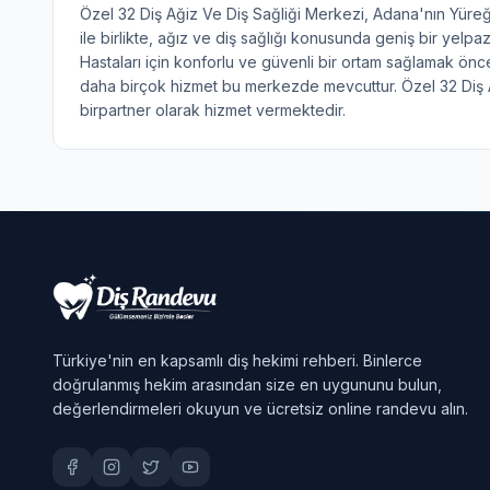
Özel 32 Diş Ağiz Ve Diş Sağliği Merkezi, Adana'nın Yüreğir 
ile birlikte, ağız ve diş sağlığı konusunda geniş bir yelpa
Hastaları için konforlu ve güvenli bir ortam sağlamak öncel
daha birçok hizmet bu merkezde mevcuttur. Özel 32 Diş A
birpartner olarak hizmet vermektedir.
Türkiye'nin en kapsamlı diş hekimi rehberi. Binlerce
doğrulanmış hekim arasından size en uygununu bulun,
değerlendirmeleri okuyun ve ücretsiz online randevu alın.