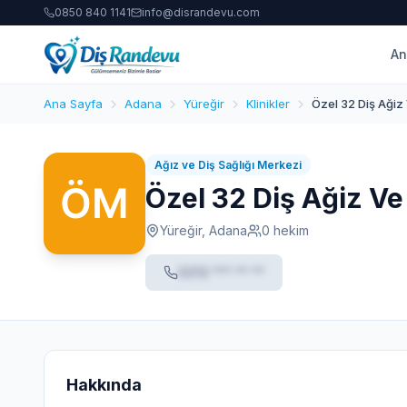
0850 840 1141
info@disrandevu.com
An
Ana Sayfa
Adana
Yüreğir
Klinikler
Özel 32 Diş Ağiz 
Ağız ve Diş Sağlığı Merkezi
Özel 32 Diş Ağiz Ve
Yüreğir, Adana
0 hekim
0212 *** ** **
Hakkında