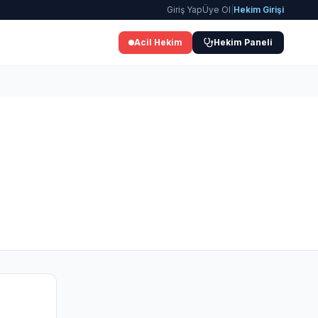
Giriş Yap
Üye Ol
|
Hekim Girişi
Acil Hekim
Hekim Paneli