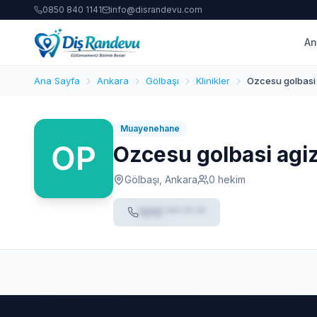
0850 840 1141
info@disrandevu.com
An
Ana Sayfa
Ankara
Gölbaşı
Klinikler
Ozcesu golbasi a
Muayenehane
Ozcesu golbasi agiz 
Gölbaşı, Ankara
0 hekim
0212 *** ** **