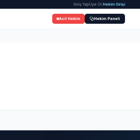
Giriş Yap
Üye Ol
|
Hekim Girişi
Acil Hekim
Hekim Paneli