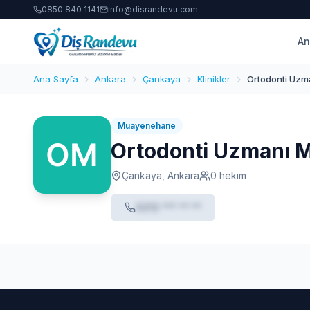
0850 840 1141
info@disrandevu.com
An
Ana Sayfa
Ankara
Çankaya
Klinikler
Ortodonti Uzm
Muayenehane
Ortodonti Uzmanı 
Çankaya, Ankara
0 hekim
0212 *** ** **