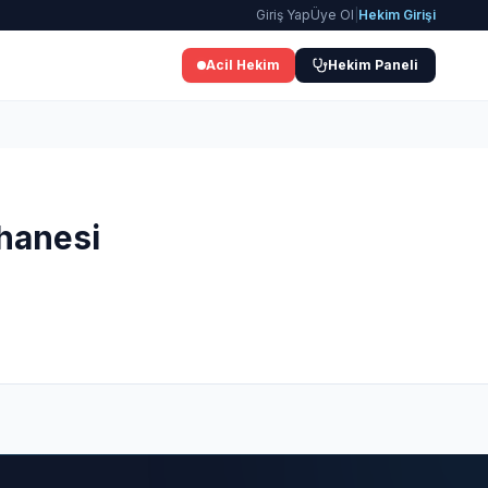
Giriş Yap
Üye Ol
|
Hekim Girişi
Acil Hekim
Hekim Paneli
hanesi