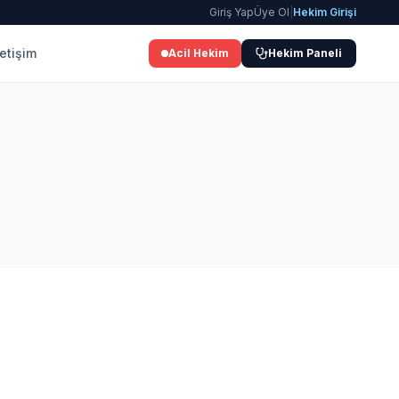
Giriş Yap
Üye Ol
|
Hekim Girişi
letişim
Acil Hekim
Hekim Paneli