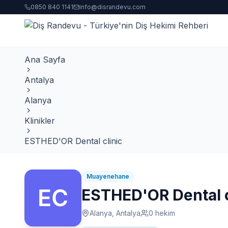
0850 840 1141
info@disrandevu.com
Ana Sayfa
Antalya
Alanya
Klinikler
ESTHED'OR Dental clinic
Muayenehane
ESTHED'OR Dental c
Alanya, Antalya
0 hekim