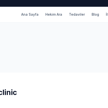
Ana Sayfa
Hekim Ara
Tedaviler
Blog
İ
linic