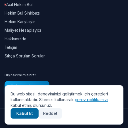
Acil Hekim Bul
Hekim Bul Sihirbazı
Hekim Karşılaştır
Maliyet Hesaplayıcı
Hakkımızda
İletişim
Sıkça Sorulan Sorular
Diş hekimi misiniz?
Ücretsiz Kayıt
Bu web sitesi, deneyiminizi geliştirmek için çerezleri
kullanmaktadır. Sitemizi kullanarak
çerez politikamızı
kabul etmiş olursunuz.
Kabul Et
Reddet
© 2026 Diş Randevu — Tüm hakları saklıdır.
Gizlilik Politikası
·
KVKK
·
Kullanım Şartları
·
Çerez Politikası