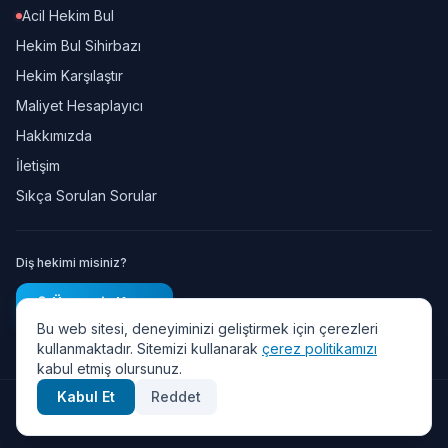
Acil Hekim Bul
Hekim Bul Sihirbazı
Hekim Karşılaştır
Maliyet Hesaplayıcı
Hakkımızda
İletişim
Sıkça Sorulan Sorular
Diş hekimi misiniz?
Ücretsiz Kayıt
Bu web sitesi, deneyiminizi geliştirmek için çerezleri
kullanmaktadır. Sitemizi kullanarak
çerez politikamızı
kabul etmiş olursunuz.
Kabul Et
Reddet
© 2026 Diş Randevu — Tüm hakları saklıdır.
Gizlilik Politikası
·
KVKK
·
Kullanım Şartları
·
Çerez Politikası