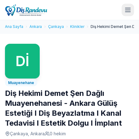
Ana Sayfa
Ankara
Çankaya
Klinikler
Diş Hekimi Demet Şen Dağlı
Muayenehane
Diş Hekimi Demet Şen Dağlı
Muayenehanesi - Ankara Gülüş
Estetiği I Diş Beyazlatma I Kanal
Tedavisi I Estetik Dolgu I İmplant
Çankaya, Ankara
0 hekim