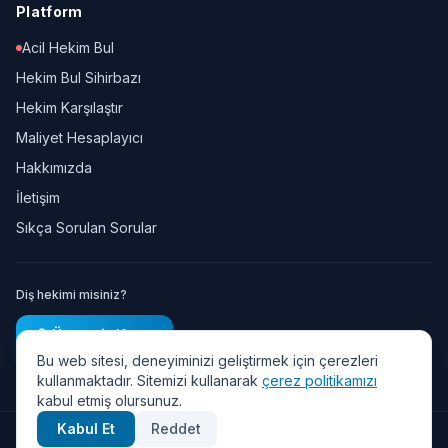
Platform
Acil Hekim Bul
Hekim Bul Sihirbazı
Hekim Karşılaştır
Maliyet Hesaplayıcı
Hakkımızda
İletişim
Sıkça Sorulan Sorular
Diş hekimi misiniz?
Ücretsiz Kayıt
Bu web sitesi, deneyiminizi geliştirmek için çerezleri
kullanmaktadır. Sitemizi kullanarak
çerez politikamızı
kabul etmiş olursunuz.
Kabul Et
Reddet
© 2026 Diş Randevu — Tüm hakları saklıdır.