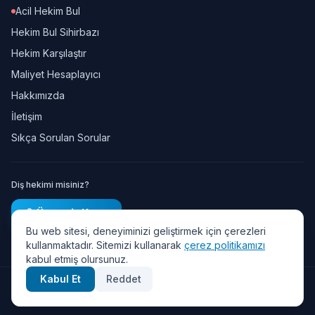
Acil Hekim Bul
Hekim Bul Sihirbazı
Hekim Karşılaştır
Maliyet Hesaplayıcı
Hakkımızda
İletişim
Sıkça Sorulan Sorular
Diş hekimi misiniz?
Ücretsiz Kayıt
Bu web sitesi, deneyiminizi geliştirmek için çerezleri
kullanmaktadır. Sitemizi kullanarak
çerez politikamızı
kabul etmiş olursunuz.
Kabul Et
Reddet
© 2026 Diş Randevu — Tüm hakları saklıdır.
Gizlilik Politikası
·
KVKK
·
Kullanım Şartları
·
Çerez Politikası