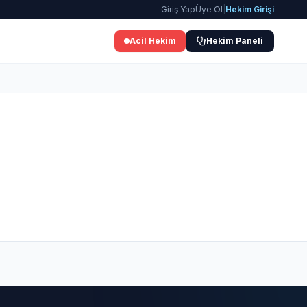
Giriş Yap
Üye Ol
|
Hekim Girişi
Acil Hekim
Hekim Paneli