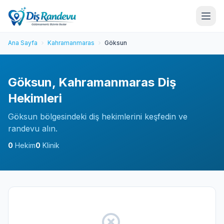
Ana Sayfa
Kahramanmaras
Göksun
Göksun, Kahramanmaras Diş
Hekimleri
Göksun bölgesindeki diş hekimlerini keşfedin ve
randevu alın.
0
Hekim
0
Klinik