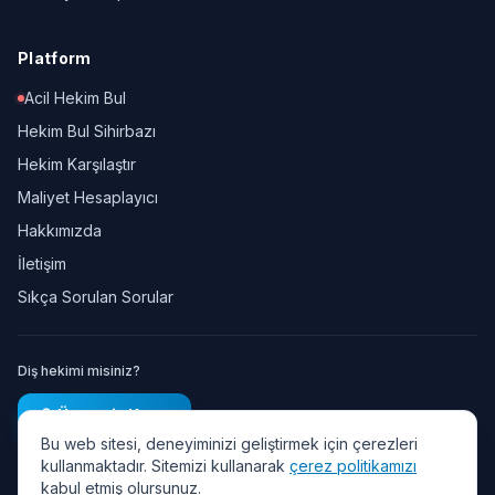
Platform
Acil Hekim Bul
Hekim Bul Sihirbazı
Hekim Karşılaştır
Maliyet Hesaplayıcı
Hakkımızda
İletişim
Sıkça Sorulan Sorular
Diş hekimi misiniz?
Ücretsiz Kayıt
Bu web sitesi, deneyiminizi geliştirmek için çerezleri
kullanmaktadır. Sitemizi kullanarak
çerez politikamızı
kabul etmiş olursunuz.