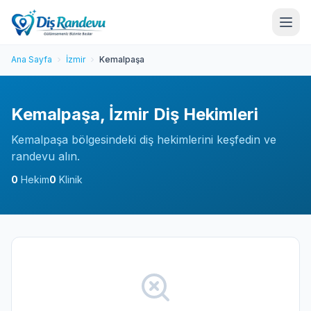
Ana Sayfa
İzmir
Kemalpaşa
Kemalpaşa, İzmir Diş Hekimleri
Kemalpaşa bölgesindeki diş hekimlerini keşfedin ve
randevu alın.
0
Hekim
0
Klinik