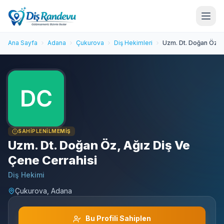
Ana Sayfa
Adana
Çukurova
Diş Hekimleri
Uzm. Dt. Doğan Öz, A
SAHIPLENILMEMIŞ
Uzm. Dt. Doğan Öz, Ağız Diş Ve
Çene Cerrahisi
Diş Hekimi
Çukurova, Adana
Bu Profili Sahiplen