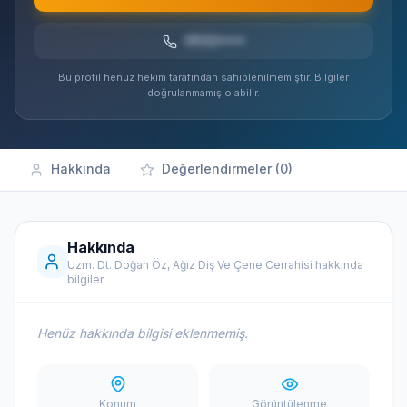
0532***
Bu profil henüz hekim tarafından sahiplenilmemiştir. Bilgiler
doğrulanmamış olabilir.
Hakkında
Değerlendirmeler (0)
Hakkında
Uzm. Dt. Doğan Öz, Ağız Diş Ve Çene Cerrahisi hakkında
bilgiler
Henüz hakkında bilgisi eklenmemiş.
Konum
Görüntülenme