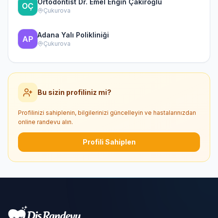
Ortodontist Dr. Emel Engin Çakıroğlu
Çukurova
Adana Yalı Polikliniği
Çukurova
Bu sizin profiliniz mi?
Profilinizi sahiplenin, bilgilerinizi güncelleyin ve hastalarınızdan
online randevu alın.
Profili Sahiplen