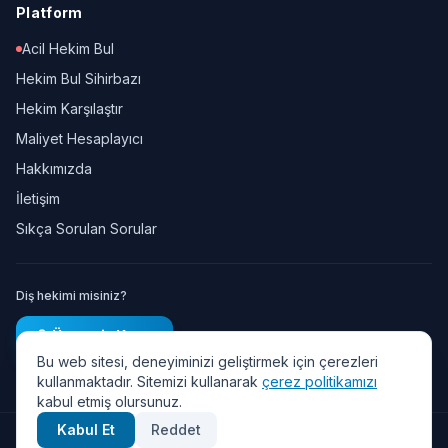
Platform
Acil Hekim Bul
Hekim Bul Sihirbazı
Hekim Karşılaştır
Maliyet Hesaplayıcı
Hakkımızda
İletişim
Sıkça Sorulan Sorular
Diş hekimi misiniz?
Ücretsiz Kayıt
Bu web sitesi, deneyiminizi geliştirmek için çerezleri
kullanmaktadır. Sitemizi kullanarak
çerez politikamızı
kabul etmiş olursunuz.
Kabul Et
Reddet
© 2026 Diş Randevu — Tüm hakları saklıdır.