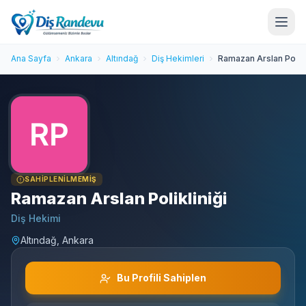
Ana Sayfa
Ankara
Altındağ
Diş Hekimleri
Ramazan Arslan Polikl
SAHIPLENILMEMIŞ
Ramazan Arslan Polikliniği
Diş Hekimi
Altındağ, Ankara
Bu Profili Sahiplen