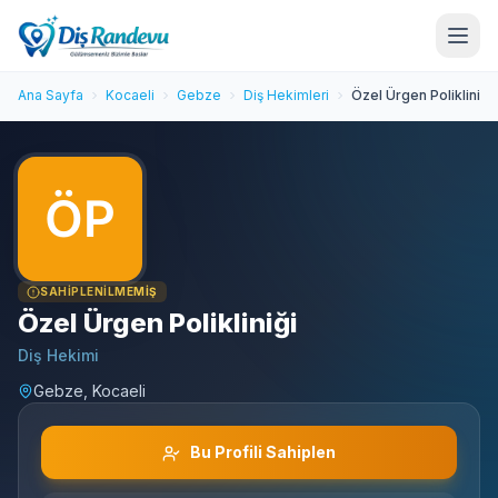
Ana Sayfa
Kocaeli
Gebze
Diş Hekimleri
Özel Ürgen Polikliniği
SAHIPLENILMEMIŞ
Özel Ürgen Polikliniği
Diş Hekimi
Gebze, Kocaeli
Bu Profili Sahiplen