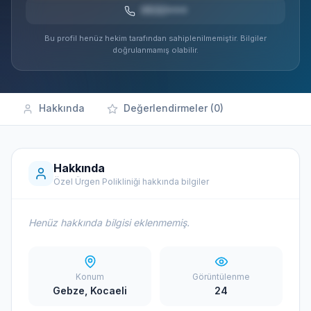
0532***
Bu profil henüz hekim tarafından sahiplenilmemiştir. Bilgiler
doğrulanmamış olabilir.
Hakkında
Değerlendirmeler (0)
Hakkında
Özel Ürgen Polikliniği hakkında bilgiler
Henüz hakkında bilgisi eklenmemiş.
Konum
Görüntülenme
Gebze, Kocaeli
24