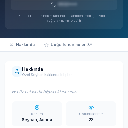
0532***
Bu profil henüz hekim tarafından sahiplenilmemiştir. Bilgiler
doğrulanmamış olabilir.
Hakkında
Değerlendirmeler (0)
Hakkında
Özel Seyhan hakkında bilgiler
Henüz hakkında bilgisi eklenmemiş.
Konum
Görüntülenme
Seyhan, Adana
23