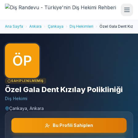
Ana Sayfa
Ankara
Çankaya
Diş Hekimleri
Özel Gala Dent Kızılay
SAHIPLENILMEMIŞ
Özel Gala Dent Kızılay Polikliniği
Diş Hekimi
Çankaya, Ankara
Bu Profili Sahiplen