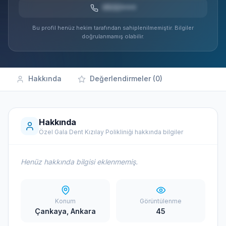
0532***
Bu profil henüz hekim tarafından sahiplenilmemiştir. Bilgiler
doğrulanmamış olabilir.
Hakkında
Değerlendirmeler (0)
Hakkında
Özel Gala Dent Kızılay Polikliniği hakkında bilgiler
Henüz hakkında bilgisi eklenmemiş.
Konum
Görüntülenme
Çankaya, Ankara
45