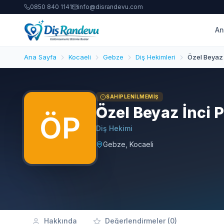
0850 840 1141
info@disrandevu.com
An
Ana Sayfa
Kocaeli
Gebze
Diş Hekimleri
Özel Beyaz İ
SAHIPLENILMEMIŞ
Özel Beyaz İnci P
Diş Hekimi
Gebze, Kocaeli
Hakkında
Değerlendirmeler (0)