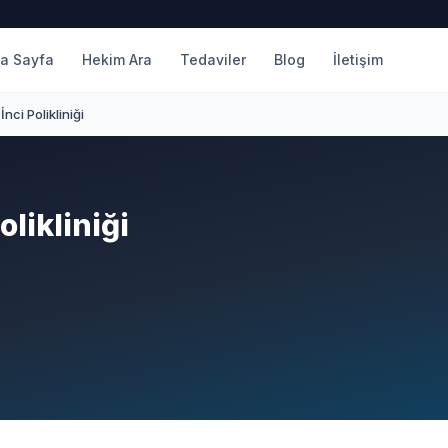
a Sayfa
Hekim Ara
Tedaviler
Blog
İletişim
nci Polikliniği
olikliniği