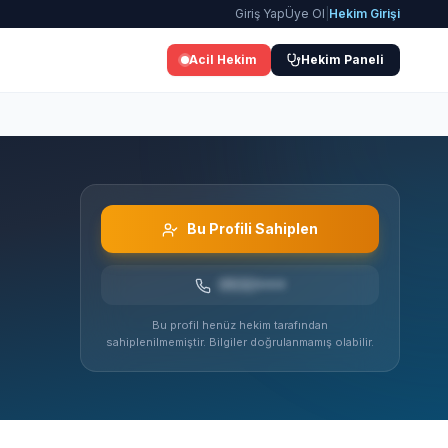
Giriş Yap
Üye Ol
|
Hekim Girişi
Acil Hekim
Hekim Paneli
Bu Profili Sahiplen
0532***
Bu profil henüz hekim tarafından
sahiplenilmemiştir. Bilgiler doğrulanmamış olabilir.